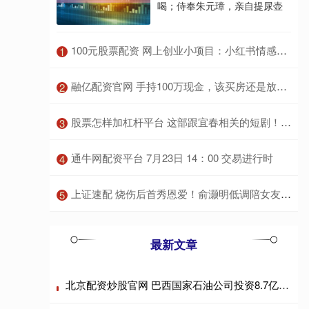
喝；侍奉朱元璋，亲自提尿壶
​100元股票配资 网上创业小项目：小红书情感文案代写单日收益能到698_内容_操作_指令
1
​融亿配资官网 手持100万现金，该买房还是放银行？专家给出两点建议是否可行？_大中城市_房地产市场_房价
2
​股票怎样加杠杆平台 这部跟宜春相关的短剧！今日首发上线
3
​通牛网配资平台 7月23日 14：00 交易进行时
4
​上证速配 烧伤后首秀恩爱！俞灏明低调陪女友，真爱还是炒作？_王晓晨_陕西_珍珠
5
最新文章
北京配资炒股官网 巴西国家石油公司投资8.7亿雷亚尔重启巴拉那州尿素生产