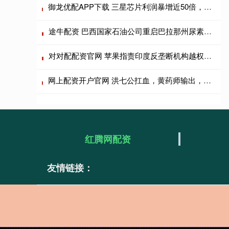
御龙优配APP下载 三星芯片利润暴增近50倍，警告2027年供应缺口将进一步扩大
途牛配资 巴西国家石油公司重启巴拉那州尿素生产，减少对进口依赖
对对配配资官网 苹果指责印度反垄断机构越权，双方对峙升级
网上配资开户官网 洪七公扛血，黄药师输出，仍不敌欧阳锋，为何欧阳锋还是败了？
红腾网配资
友情链接：