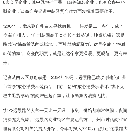
0家会员企业，其中既包括三星、LG等知名企业，也有众多中小
型企业，该商会在促进中韩经贸合作方面发挥着重要作用。
“2004年，我来到广州白云寻找商机，一待就是二十多年，成了一
位‘新广州人’。”广州韩国商工会会长金载范说，地缘机缘让远景
路成为“韩商首选的落脚地”，而社群的凝聚力让这里变成了“在穗
韩侨的家”。商会的职责，就是让这个家更温暖、更规范、更有未
来。
记者从白云区政府获悉，2024年10月，远景路已成功创建为广州
市首条“放心消费示范街”。目前，签约“放心消费承诺”和“线下无
理由退货承诺”的商户已超百家，让市民游客消费无忧。
“如今远景路的人气一天比一天旺，市集、餐馆都非常热闹，夜间
消费尤为火爆。”远景路商业街区主要运营方、广州市时代商业管
理有限公司相关负责人介绍，今年将投入3200万元打造“远景路大