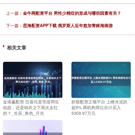
上一篇：
金牛网配资平台 男性少精症的形成与哪些因素有关？
下一篇：
思海配资APP下载 俄罗斯人近年愈加青睐海南游
相关文章
金港赢配资 任嘉伦是凭借周生
炒股配资正规平台 上峰水泥跌
如故，还是锦衣之下再次走红
超9% 两机构席位合计买入
的？_生辰_角色_月光
5309.97万元