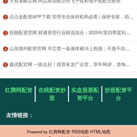
​大有策略官网 阿拉斯加航空停飞干线和地平线航空航班
1
​点点金配资APP下载 管理专业保研机构必看 | 保研专家，助力梦校_指导_服务_高校
2
​投顾配资官网 财通资管行业精选混合：2025年第四季度利润225.69万元 净值增长率3.44%
3
​山东德州配资官网 辛芷蕾一条液体裤冲上热搜：不瘦不幼，却美到全网闭嘴
4
​鑫优配官网 一路走好！戏骨朱龙广去世，享年86岁，曾饰演西游记如来佛祖_经典_观众_角色
5
红腾网配资
在线配资炒
实盘股票配
炒股配资平
股
资平台
台
友情链接：
红腾网配资
RSS地图
HTML地图
Powered by