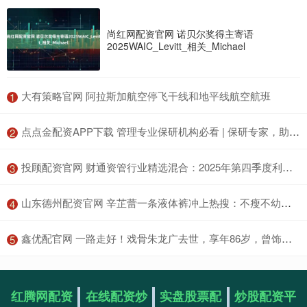
尚红网配资官网 诺贝尔奖得主寄语
2025WAIC_Levitt_相关_Michael
​大有策略官网 阿拉斯加航空停飞干线和地平线航空航班
1
​点点金配资APP下载 管理专业保研机构必看 | 保研专家，助力梦校_指导_服务_高校
2
​投顾配资官网 财通资管行业精选混合：2025年第四季度利润225.69万元 净值增长率3.44%
3
​山东德州配资官网 辛芷蕾一条液体裤冲上热搜：不瘦不幼，却美到全网闭嘴
4
​鑫优配官网 一路走好！戏骨朱龙广去世，享年86岁，曾饰演西游记如来佛祖_经典_观众_角色
5
红腾网配资
在线配资炒
实盘股票配
炒股配资平