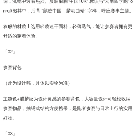
调，沉稳中透着热烈。服装前胸“中国10K” 标识与“云南四季跑”lo
go点缀其中，后背 “麒迹中国，麟动曲靖” 字样，呼应赛事主题。
衣服的材质上选用轻质速干面料，轻薄透气，能让参赛者拥有更
舒适的穿着体验。
「02」
参赛背包
（此为设计稿，具体以实物为准）
主题色+麒麟纹为设计灵感的参赛背包，大容量设计可轻松收纳
参赛物品，抽绳式结构方便携带，是跑者参赛与日常出行的实用
好物。
「03」