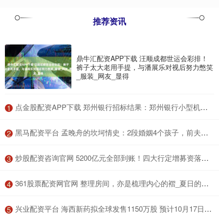
推荐资讯
鼎牛汇配资APP下载 汪顺成都世运会彩排！
裤子太大老用手提，与潘展乐对视后努力憋笑
_服装_网友_显得
​点金股配资APP下载 郑州银行招标结果：郑州银行小型机第三方维保项目成交结果公示
1
​黑马配资平台 孟晚舟的坎坷情史：2段婚姻4个孩子，前夫成谜，现任丈夫很优秀_刘晓_华为_工作
2
​炒股配资咨询官网 5200亿元全部到账！四大行定增募资落地，财政部出资5000亿
3
​361股票配资网官网 整理房间，亦是梳理内心的褶_夏日的阳光_夏天_收纳
4
​兴业配资平台 海西新药拟全球发售1150万股 预计10月17日上市
5