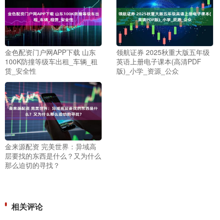
金色配资门户网APP下载 山东
领航证券 2025秋重大版五年级
100K防撞等级车出租_车辆_租
英语上册电子课本(高清PDF
赁_安全性
版)_小学_资源_公众
金来源配资 完美世界：异域高
层要找的东西是什么？又为什么
那么迫切的寻找？
相关评论