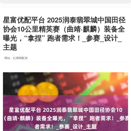
星富优配平台 2025润泰翡翠城中国田径
协会10公里精英赛（曲靖·麒麟）装备全
曝光，“拿捏” 跑者需求！_参赛_设计_
主题
网站：红腾网配资