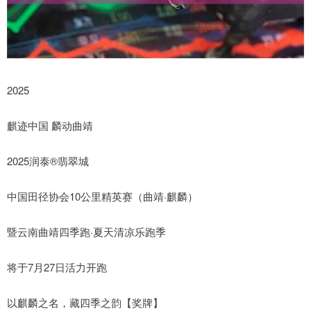
2025
麒迹中国 麟动曲靖
2025润泰®翡翠城
中国田径协会10公里精英赛（曲靖·麒麟）
暨云南曲靖四季跑·夏天清凉乐跑季
将于7月27日活力开跑
以麒麟之名，藏四季之韵【奖牌】