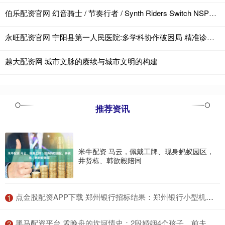
伯乐配资官网 幻音骑士 / 节奏行者 / Synth Riders Switch NSP中文
永旺配资官网 宁阳县第一人民医院:多学科协作破困局 精准诊疗暖人心
越大配资网 城市文脉的赓续与城市文明的构建
推荐资讯
米牛配资 马云，佩戴工牌、现身蚂蚁园区，
井贤栋、韩歆毅陪同
​点金股配资APP下载 郑州银行招标结果：郑州银行小型机第三方维保项目成交结果公示
1
​黑马配资平台 孟晚舟的坎坷情史：2段婚姻4个孩子，前夫成谜，现任丈夫很优秀_刘晓_华为_工作
2