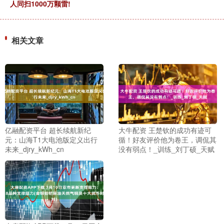
人同扫1000万颗雷!
相关文章
亿融配资平台 超长续航新纪
大牛配资 王楚钦的成功有迹可
元：山海T1大电池版定义出行
循！好友评价他为卷王，调侃其
未来_djry_kWh_cn
没有弱点！_训练_刘丁硕_天赋