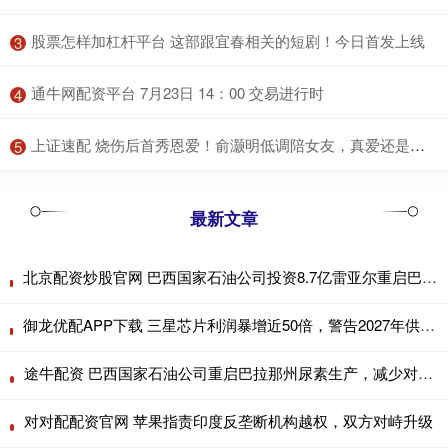
​股票怎样加杠杆平台 这部跟宜春相关的短剧！今日首发上线
3
​通牛网配资平台 7月23日 14：00 交易进行时
4
​上证速配 烧伤后首秀恩爱！俞灏明低调陪女友，真爱还是炒作？_王晓晨_陕西_珍珠
5
最新文章
北京配资炒股官网 巴西国家石油公司投资8.7亿雷亚尔重启巴拉那州尿素生产
御龙优配APP下载 三星芯片利润暴增近50倍，警告2027年供应缺口将进一步扩大
途牛配资 巴西国家石油公司重启巴拉那州尿素生产，减少对进口依赖
对对配配资官网 苹果指责印度反垄断机构越权，双方对峙升级