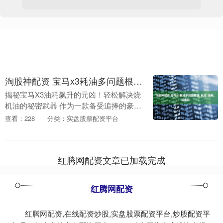
淘股神配资 宝马x3耗油多问题根源_机油_油耗_活塞环
揭秘宝马X3油耗飙升的元凶！轻松解决烧
机油的秘密武器 作为一款备受追捧的豪华
SUV，宝马X3以其出色的性能和舒适性赢
查看：228
分类：实盘股票配资平台
得了无数车主的青睐。然而，不少车主却
频频遭遇....
红腾网配资文章已加载完成
红腾网配资
红腾网配资,在线配资炒股,实盘股票配资平台,炒股配资平