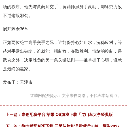
场的秩序。他先与黄药师交手，黄药师虽身手灵动，却终究力敌
不过这股邪劲。
展开剩余36%
正如两位绝世高手交手之际，谁能保持心如止水，沉稳应对，等
待对手露出破绽，谁就能一招制敌，夺取胜利。情绪的控制，是
武功之外，决定胜负的另一条关键法则——谁掌握了心境，谁就
是最终的赢家。
发布于：天津市
红腾网配资提示：文章来自网络，不代表本站观点。
上一篇：
嘉创配资平台 苹果iOS游戏下载「过山车大亨经典版
下一篇：
御龙优配APP下载 三星芯片利润暴增近50倍，警告2027