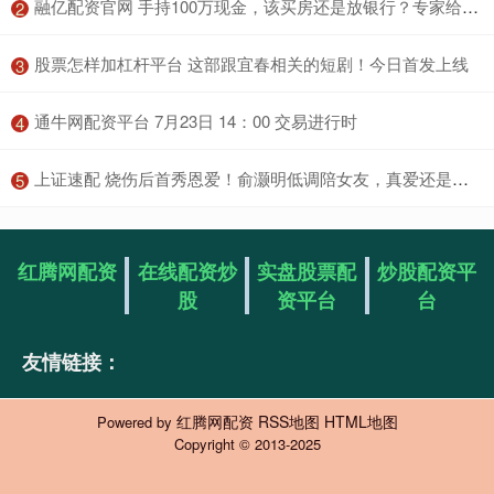
​融亿配资官网 手持100万现金，该买房还是放银行？专家给出两点建议是否可行？_大中城市_房地产市场_房价
2
​股票怎样加杠杆平台 这部跟宜春相关的短剧！今日首发上线
3
​通牛网配资平台 7月23日 14：00 交易进行时
4
​上证速配 烧伤后首秀恩爱！俞灏明低调陪女友，真爱还是炒作？_王晓晨_陕西_珍珠
5
红腾网配资
在线配资炒
实盘股票配
炒股配资平
股
资平台
台
友情链接：
红腾网配资
RSS地图
HTML地图
Powered by
Copyright
© 2013-2025