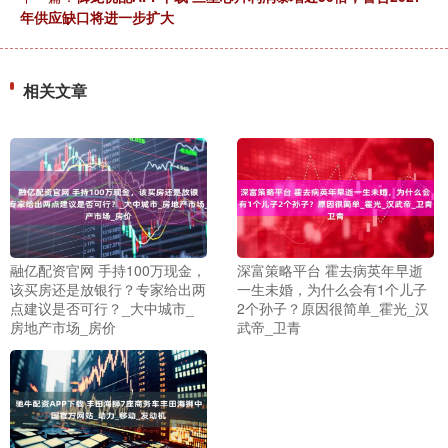
年供应缺口将进一步扩大
相关文章
融亿配资官网 手持100万现金，
深富策略平台 霍去病英年早逝
该买房还是放银行？专家给出两
一生未婚，为什么会有1个儿子
点建议是否可行？_大中城市_
2个孙子？原因很简单_霍光_汉
房地产市场_房价
武帝_卫青