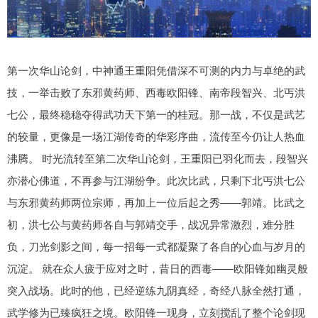
第一次华山论剑，中神通王重阳凭借深不可测的内力与卓绝的武
技，一举击败了东邪黄药师、西毒欧阳锋、南帝段智兴、北丐洪
七公，最终稳稳夺得武功天下第一的桂冠。那一战，不仅是武艺
的较量，更像是一场江湖传奇的华彩序曲，流传至今仍让人热血
沸腾。 时光流转至第二次华山论剑，王重阳已羽化而去，段智兴
亦潜心佛道，不再参与江湖纷争。此次比武，只剩下北丐洪七公
与东邪黄药师两位宗师，再加上一位后起之秀——郭靖。比武之
初，洪七公与黄药师各自与郭靖交手，战况异常激烈，难分胜
负，刀光剑影之间，每一招每一式都凝聚了各自的心血与岁月的
沉淀。 就在众人疲于应对之时，昔日的西毒——欧阳锋如幽灵般
突入战场。此时的他，已经逆练九阴真经，奇经八脉全然打通，
武学修为已臻疯狂之境。欧阳锋一现身，立刻搅乱了整个论剑现